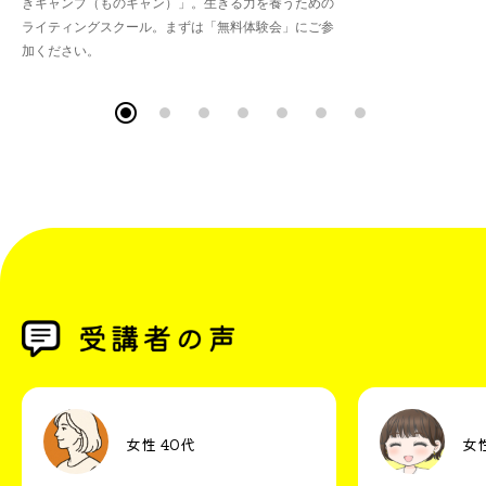
きキャンプ（ものキャン）」。生きる力を養うための
ライティングスクール。まずは「無料体験会」にご参
加ください。
女性 40代
女性