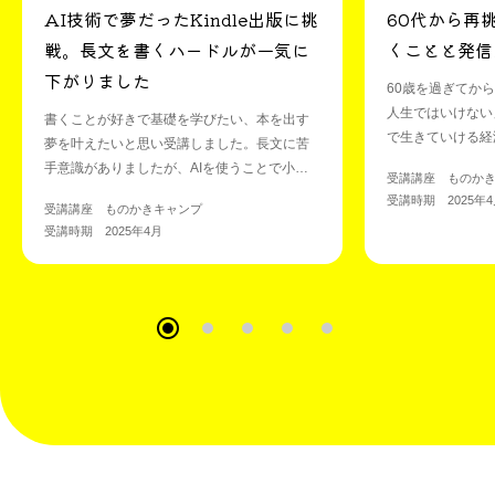
AI技術で夢だったKindle出版に挑
60代から再
戦。長文を書くハードルが一気に
くことと発信
下がりました
60歳を過ぎてか
人生ではいけない
書くことが好きで基礎を学びたい、本を出す
で生きていける経
夢を叶えたいと思い受講しました。長文に苦
諦めないで、継続
手意識がありましたが、AIを使うことで小説
受講講座 ものか
思うようになりま
風の文章もスラスラ書けるようになり、
受講時期 2025年
受講講座 ものかきキャンプ
ャンの無料体験会
Kindle出版に向けて大きな一歩を踏み出せま
受講時期 2025年4月
した。