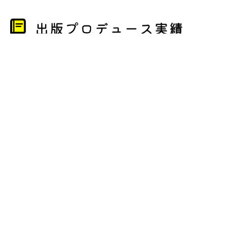
夜型さんの教科書: あなたが
がんばるのをやめた人ほ
輝く、スゴい夜活術 (509
ど、うまくいく: 何をやって
Books)
もうまくいかない毎日が、
軽やかに動き出す感情の整
リルコ
え方
2026/08/03 発売