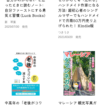
ったときに読むノート:
ハンドメイド作家になる
自分ファーストにする勇
方法: 超初心者のシング
気と習慣 (Luck Books)
ルマザーでもハンドメイ
ドで月商50万円売り上
新 琴葉
げられた！ Kindle版
2025/07/30 発売
つきうさ
2021/03/20 発売
中高年の「老後がコワ
マレーシア 観光写真ガ