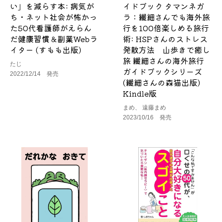
い」を減らす本: 病気が
イドブック タマンネガ
ち・ネット社会が怖かっ
ラ：繊細さんでも海外旅
た50代看護師がえらん
行を100倍楽しめる旅行
だ健康習慣＆副業Webラ
術: HSPさんのストレス
イター (すもも出版)
発散方法 山歩きで癒し
旅 繊細さんの海外旅行
たじ
ガイドブックシリーズ
2022/12/14 発売
(繊細さんの森猫出版)
Kindle版
まめ、 遠藤まめ
2023/10/16 発売