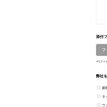
添付
フ
※1ファ
弊社
新
ネ
ウ