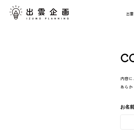
出雲
C
内容に
あらか
お名