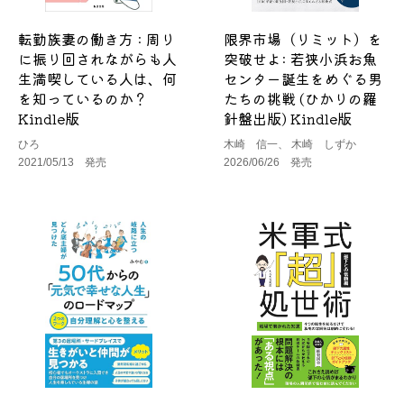
転勤族妻の働き方 : 周り
限界市場（リミット）を
に振り回されながらも人
突破せよ: 若狭小浜お魚
生満喫している人は、何
センター誕生をめぐる男
を知っているのか？
たちの挑戦 (ひかりの羅
Kindle版
針盤出版) Kindle版
ひろ
木崎 信一、 木崎 しずか
2021/05/13 発売
2026/06/26 発売