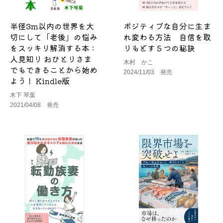
半径3m以内の世界を大
ポジティブな自分に生ま
切にして「老後」の悩み
れ変わる方法 自信を取
をスッキリ解消する本 :
りもどす５つの秘訣
人見知り おひとりさま
木村 かこ
でもできることから始め
2024/11/03 発売
よう！ Kindle版
木下 琴葉
2021/04/08 発売