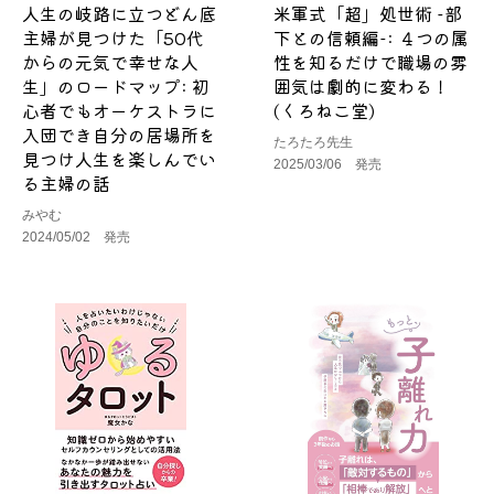
人生の岐路に立つどん底
米軍式「超」処世術 -部
主婦が見つけた「50代
下との信頼編-: ４つの属
からの元気で幸せな人
性を知るだけで職場の雰
生」のロードマップ: 初
囲気は劇的に変わる！
心者でもオーケストラに
(くろねこ堂)
入団でき自分の居場所を
たろたろ先生
見つけ人生を楽しんでい
2025/03/06 発売
る主婦の話
みやむ
2024/05/02 発売