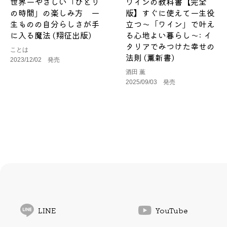
世界一やさしい「ひとり
ワインの教科書【完全
の時間」の楽しみ方 一
版】すぐに使えて一生役
生ものの自分らしさが手
立つ～「ワイン」で叶え
に入る魔法 (翔征出版)
る心地よい暮らし～: イ
タリアでみつけた幸せの
ことは
法則 (薫新書)
2023/12/02 発売
酒田 薫
2025/09/03 発売
LINE
YouTube