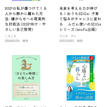
HSPの私が傷つけてくる
未来を考える力が伸び
人から静かに離れた方
る！おうちSDGs: 子育
法: 嫌がらせへの現実的
て悩みがチャンスに変わ
な対処法 (HSP向け・や
る ふだん使いのSDGs
さしい自己啓発)
シリーズ (mofu出版)
ころころ
フジタ マミ
2026/01/24 発売
2022/10/31 発売