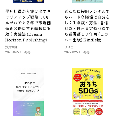
平凡社員から抜け出すキ
どんなに繊細メンタルで
ャリアアップ戦略: スキ
もハードな職場で自分ら
ルゼロでも２年で市場価
しく生き抜く方法: 自信
値を３倍にする転職にも
ゼロ・自己肯定感ゼロで
効く実践法 (Dream
も看護師１７年目 (ヒロ
Horizon Publishing)
ハニ出版) Kindle版
浅賀章隆
りりこ
2026/04/27 発売
2022/02/21 発売