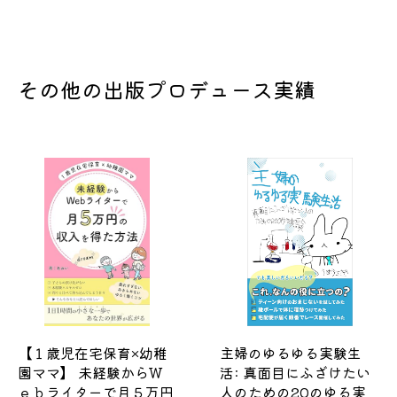
その他の出版プロデュース実績
【１歳児在宅保育×幼稚
主婦のゆるゆる実験生
園ママ】 未経験からＷ
活: 真面目にふざけたい
ｅｂライターで月５万円
人のための20のゆる実