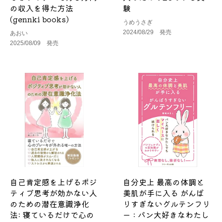
の収入を得た方法
験
(gennki books)
うめうさぎ
2024/08/29 発売
あおい
2025/08/09 発売
自己肯定感を上げるポジ
自分史上 最高の体調と
ティブ思考が効かない人
美肌が手に入る がんば
のための潜在意識浄化
りすぎないグルテンフリ
法: 寝ているだけで心の
ー : パン大好きなわたし