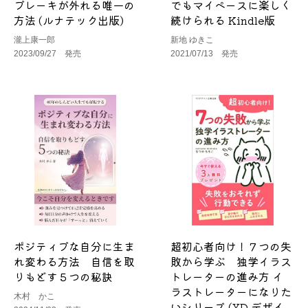
ブレーキが外れる唯一の
でもマイペースに楽しく
方法 (ルナテック出版)
続けられる Kindle版
瀧上康一郎
新地 ゆきこ
2023/09/27 発売
2021/07/13 発売
ポジティブな自分に生ま
超初心者向け！７つの失
れ変わる方法 自信を取
敗から学ぶ 独学イラス
りもどす５つの秘訣
トレーターの進み方 イ
ラストレーターになりた
木村 かこ
いシリーズ (YD デザイ