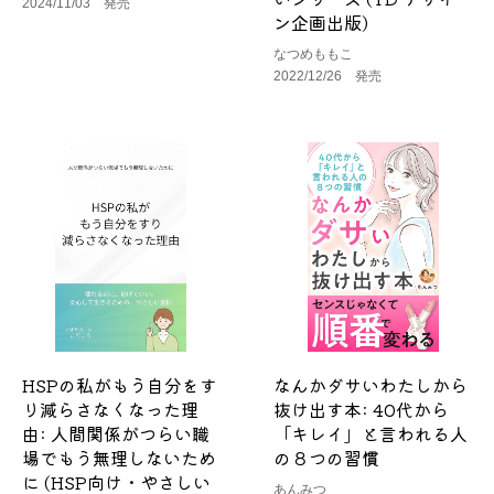
2024/11/03 発売
ン企画出版)
なつめももこ
2022/12/26 発売
HSPの私がもう自分をす
なんかダサいわたしから
り減らさなくなった理
抜け出す本: 40代から
由: 人間関係がつらい職
「キレイ」と言われる人
場でもう無理しないため
の８つの習慣
に (HSP向け・やさしい
あんみつ