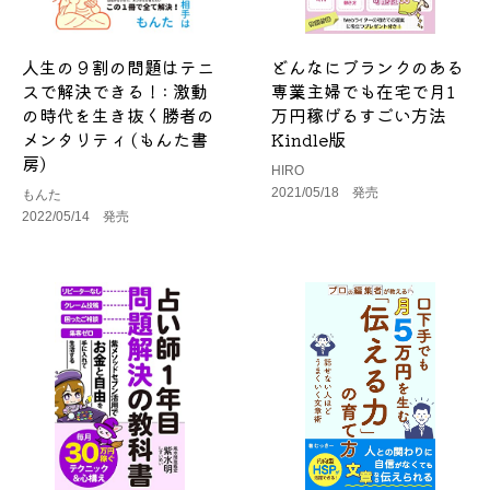
人生の９割の問題はテニ
どんなにブランクのある
スで解決できる！: 激動
専業主婦でも在宅で月1
の時代を生き抜く勝者の
万円稼げるすごい方法
メンタリティ (もんた書
Kindle版
房)
HIRO
2021/05/18 発売
もんた
2022/05/14 発売