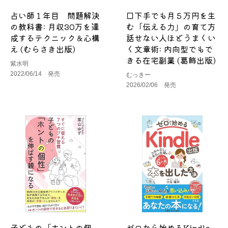
占い師１年目 問題解決
口下手でも月５万円を生
の教科書: 月収30万を達
む「伝える力」の育て方
成するテクニック＆心構
話せない人ほどうまくい
え (むらさき出版)
く文章術: 内向型でもで
きる在宅副業 (葛飾出版)
紫水明
2022/06/14 発売
むっきー
2026/02/06 発売
子どもの「ホントの個
ゼロから始めるKindle