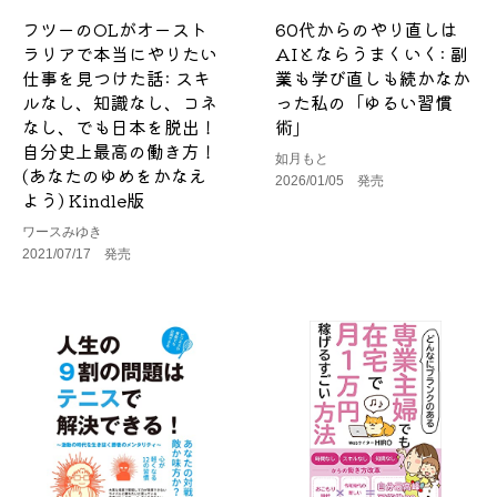
フツーのOLがオースト
60代からのやり直しは
ラリアで本当にやりたい
AIとならうまくいく: 副
仕事を見つけた話: スキ
業も学び直しも続かなか
ルなし、知識なし、コネ
った私の「ゆるい習慣
なし、でも日本を脱出！
術」
自分史上最高の働き方！
如月もと
(あなたのゆめをかなえ
2026/01/05 発売
よう) Kindle版
ワースみゆき
2021/07/17 発売