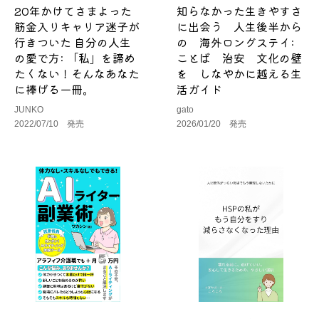
20年かけてさまよった
知らなかった生きやすさ
筋金入りキャリア迷子が
に出会う 人生後半から
行きついた 自分の人生
の 海外ロングステイ:
の愛で方: 「私」を諦め
ことば 治安 文化の壁
たくない！そんなあなた
を しなやかに越える生
に捧げる一冊。
活ガイド
JUNKO
gato
2022/07/10 発売
2026/01/20 発売