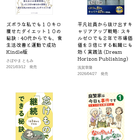
ズボラな私でも１０キロ
平凡社員から抜け出すキ
痩せたダイエット１０の
ャリアアップ戦略: スキ
秘訣 : 40代からでも、食
ルゼロでも２年で市場価
生活改善と運動で成功
値を３倍にする転職にも
Kindle版
効く実践法 (Dream
Horizon Publishing)
さぼやま ともみ
2021/03/12 発売
浅賀章隆
2026/04/27 発売