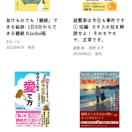
怠けものでも「継続」で
庭繁家は今日も事件です
きる秘訣: 1日3分からで
① 姑編: カオスの姑を解
きる継続 Kindle版
読せよ！ そのモヤモ
ヤ、正常です。
きむっち
2021/04/16 発売
庭繁 静 、西野 久子
2026/06/22 発売