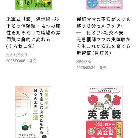
米軍式「超」処世術 -部
繊細ママの不安がスッと
下との信頼編-: ４つの属
整う３分セルフケア:
性を知るだけで職場の雰
― ＨＳＰ×社交不安
囲気は劇的に変わる！
元看護師ママの実体験か
(くろねこ堂)
ら生まれた安心を育てる
新習慣 (月灯舎)
たろたろ先生
2025/03/06 発売
梅野ひゆ
2026/03/30 発売