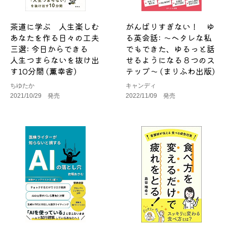
茶道に学ぶ 人生楽しむ
がんばりすぎない！ ゆ
あなたを作る日々の工夫
る英会話: ～ヘタレな私
三選: 今日からできる
でもできた、ゆるっと話
人生つまらないを抜け出
せるようになる８つのス
す10分間 (薫幸舎)
テップ～ (まりふわ出版)
ちゆたか
キャンディ
2021/10/29 発売
2022/11/09 発売