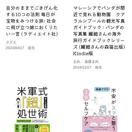
自分のままでごきげん化
マレーシアでパンダが間
する10コの法則 毎日が
近で見れる動物園 クア
宝物をみつける旅: 社会
ラルンプールの観光写真
に飛び立つ娘におくりた
ガイドブック : パンダの
い一言 (ラディエイト社)
写真集 繊細さんの海外
旅行ガイドブックシリー
さざえ
ズ (繊細さんの森猫出版)
2024/04/17 発売
Kindle版
まめ、 遠藤まめ
2024/12/27 発売