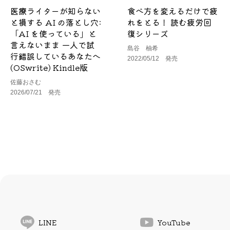
医療ライターが知らない
食べ方を変えるだけで疲
と損する AI の落とし穴:
れをとる！ 読む疲労回
「AI を使っている」と
復シリーズ
言えないまま 一人で試
島谷 柚希
行錯誤しているあなたへ
2022/05/12 発売
(OSwrite) Kindle版
佐藤おさむ
2026/07/21 発売
LINE
YouTube