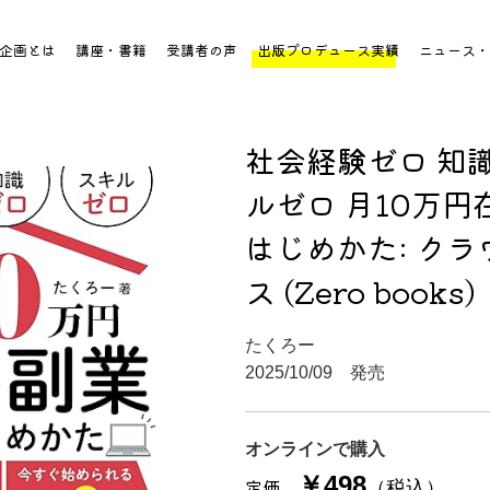
企画とは
講座・書籍
受講者の声
出版プロデュース実績
ニュース・
社会経験ゼロ 知
ルゼロ 月10万円
はじめかた: ク
ス (Zero books)
たくろー
2025/10/09 発売
オンラインで購入
￥498
定価
（税込）