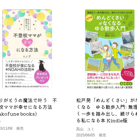
りがとうの魔法で叶う 不
松戸発「めんどくさい」が
校ママが幸せになる方法
くなる ゆる散歩入門: 無
akofune books)
く一歩を踏み出し、続けら
る私になる本 Kindle版
ア
23/11/08 発売
高山 ユミ
2025/06/05 発売