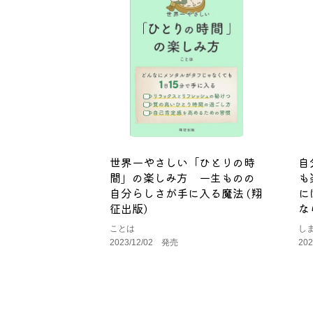
世界一やさしい「ひとりの時
自
間」の楽しみ方 一生ものの
も
自分らしさが手に入る魔法 (翔
に
征出版)
な
ことは
し
2023/12/02 発売
20