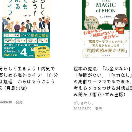
分らしく生きよう！内気で
絵本の魔法: 「お金がない
楽しめる海外ライフ: 「自分
「時間がない」「体力なし
は無理」からはもうさよう
の高齢ワーママでもできる
ら (月島出版)
考えるクセをつける対話式
み聞かせ術 (いずみ出版)
ま
24/09/30 発売
ざしきわらし
2025/03/09 発売