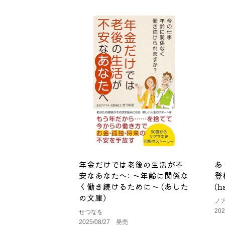
年金だけでは老後の生活が不
あ
安なあなたへ: ～年齢に関係な
登
く働き続けるために～ (あした
(h
の文庫)
ノ
20
せつなを
2025/08/27 発売