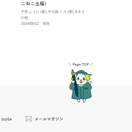
こねこ出版)
千里 ふうた (著), 中川路 ミカ (著), & 8 そ
の他
2024/06/12 発売
note
メールマガジン