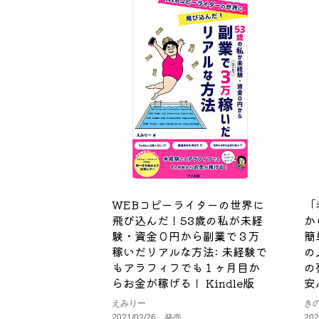
WEBコピーライターの世界に
「
飛び込んだ！53歳の私が未経
か
験・資金０円から副業で３万
簡
稼いだリアルな方法: 未経験で
の
もアラフィフでも１ヶ月目か
の
らお金が稼げる！ Kindle版
安
えみりー
き
2021/02/26 発売
20