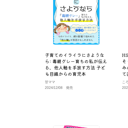
子育てのイライラにさような
H
ら: 毒親グレー育ちの私が伝え
そ
る、他人軸を手放す方法 子ど
み
も目線からの育児本
て
甘ママ
こ
2024/12/08 発売
20