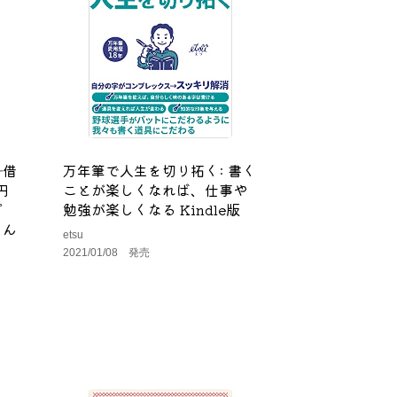
―借
万年筆で人生を切り拓く: 書く
円
ことが楽しくなれば、仕事や
プ
勉強が楽しくなる Kindle版
くん
etsu
2021/01/08 発売