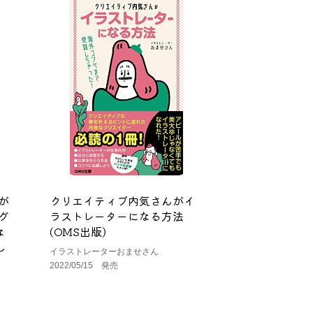
が
クリエイティブ内気さんがイ
グ
ラストレーターになる方法
な
(OMS出版)
し
イラストレーターおませさん
2022/05/15 発売