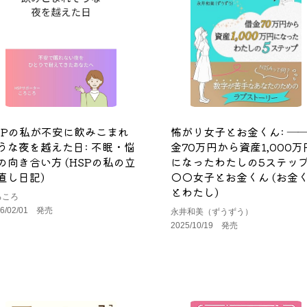
SPの私が不安に飲みこまれ
怖がり女子とお金くん: ―
うな夜を越えた日: 不眠・悩
金70万円から資産1,000万
の向き合い方 (HSPの私の立
になったわたしの5ステッ
直し日記)
◯◯女子とお金くん (お金
とわたし)
ろころ
26/02/01 発売
永井和美（ずうずう）
2025/10/19 発売