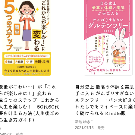
老後がこわい…」が「これ
自分史上 最高の体調と美肌
らが楽しみに！」変わる
手に入る がんばりすぎない
単５つのステップ: これから
ルテンフリー : パン大好き
人生を楽しむ！ 50代60代
わたしでもマイペースに楽
夢を叶える方法 (人生後半の
く続けられる Kindle版
心生き方ガイド)
新地 ゆきこ
2021/07/13 発売
の
25/05/10 発売