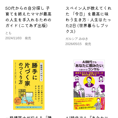
50代からの自分探し 子
スペイン人が教えてくれ
育てを終えたママが最高
た 「今日」を最高に味
の人生を手入れるための
わう生き方 : 人生はたっ
ガイド (こてあず出版)
た2日 (世界暮らしブッ
クス)
とも
2024/11/03 発売
ガルシア みゆき
2026/05/15 発売
一級建築士が伝える「勝
AI時代でも『あなたに