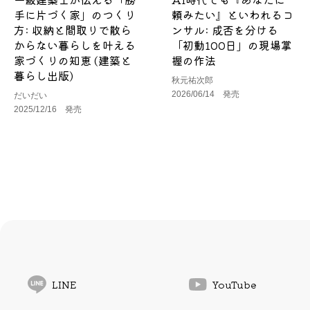
手に片づく家」のつくり
頼みたい』といわれるコ
方: 収納と間取りで散ら
ンサル: 成否を分ける
からない暮らしを叶える
「初動100日」の現場掌
家づくりの知恵 (建築と
握の作法
暮らし出版)
秋元祐次郎
2026/06/14 発売
だいだい
2025/12/16 発売
LINE
YouTube