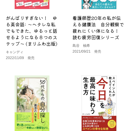
がんばりすぎない！ ゆ
看護師歴20年の私が伝
る英会話: ～ヘタレな私
える健康法 自分観察で
でもできた、ゆるっと話
疲れにくい体になる！
せるようになる８つのス
読む疲労回復シリーズ
テップ～ (まりふわ出版)
島谷 柚希
2021/09/21 発売
キャンディ
2022/11/09 発売