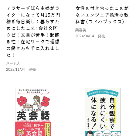
アラサーずぼら主婦がラ
女性と付き合ったことが
イターになって月15万円
ないエンジニア婚活の教
稼ぎ毎日楽しく暮らすた
科書 (コドハブックス)
めにしたこと: 会社２回
榮喜美
クビ！文章が苦手！超飽
2024/04/14 発売
き性！在宅ワークで理想
の働き方を手に入れまし
た！
さーもん
2022/11/04 発売