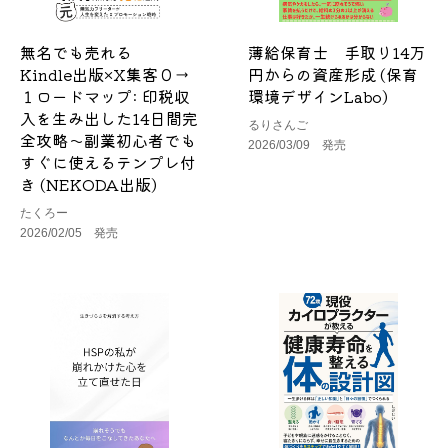
無名でも売れる
薄給保育士 手取り14万
Kindle出版×X集客０→
円からの資産形成 (保育
１ロードマップ: 印税収
環境デザインLabo)
入を生み出した14日間完
るりさんご
全攻略〜副業初心者でも
2026/03/09 発売
すぐに使えるテンプレ付
き (NEKODA出版)
たくろー
2026/02/05 発売