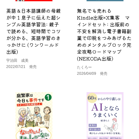
英語＆日本語講師の母親
無名でも売れる
が中１息子に伝えた超シ
Kindle出版×X集客 マ
ンプル英語学習法: 親子
インドセット: 出版前の
で読める、短時間でコツ
不安を解消し電子書籍副
が分かる、英語学習のき
業で印税をつみあげるた
っかけに (ワンワールド
めのメンタルブロック完
出版)
全攻略ロードマップ
(NEKODA出版)
宇治田 成美
2022/07/21 発売
たくろー
2026/04/09 発売