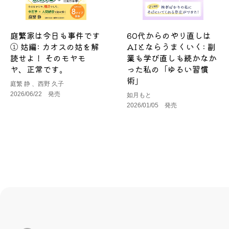
庭繁家は今日も事件です
60代からのやり直しは
① 姑編: カオスの姑を解
AIとならうまくいく: 副
読せよ！ そのモヤモ
業も学び直しも続かなか
ヤ、正常です。
った私の「ゆるい習慣
術」
庭繁 静 、西野 久子
2026/06/22 発売
如月もと
2026/01/05 発売