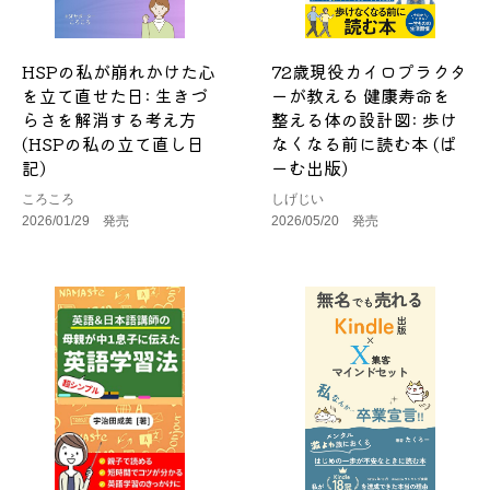
HSPの私が崩れかけた心
72歳現役カイロプラクタ
を立て直せた日: 生きづ
ーが教える 健康寿命を
らさを解消する考え方
整える体の設計図: 歩け
(HSPの私の立て直し日
なくなる前に読む本 (ぱ
記)
ーむ出版)
ころころ
しげじい
2026/01/29 発売
2026/05/20 発売