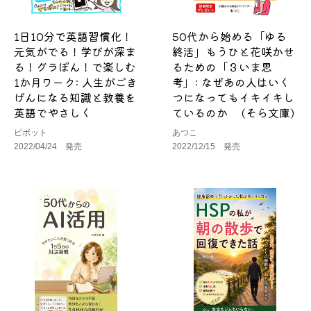
1日10分で英語習慣化！
50代から始める「ゆる
元気がでる！学びが深ま
終活」もうひと花咲かせ
る！グラぽん！で楽しむ
るための「３いま思
1か月ワーク: 人生がごき
考」: なぜあの人はいく
げんになる知識と教養を
つになってもイキイキし
英語でやさしく
ているのか (そら文庫)
ピボット
あつこ
2022/04/24 発売
2022/12/15 発売