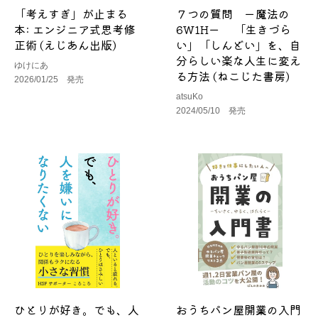
「考えすぎ」が止まる
７つの質問 ー魔法の
本: エンジニア式思考修
6W1Hー 「生きづら
正術 (えじあん出版)
い」「しんどい」を、自
分らしい楽な人生に変え
ゆけにあ
る方法 (ねこじた書房)
2026/01/25 発売
atsuKo
2024/05/10 発売
ひとりが好き。でも、人
おうちパン屋開業の入門