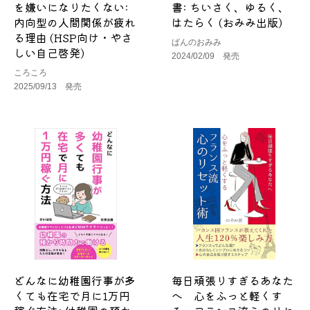
を嫌いになりたくない:
書: ちいさく、ゆるく、
内向型の人間関係が疲れ
はたらく (おみみ出版)
る理由 (HSP向け・やさ
ぱんのおみみ
しい自己啓発)
2024/02/09 発売
ころころ
2025/09/13 発売
どんなに幼稚園行事が多
毎日頑張りすぎるあなた
くても在宅で月に1万円
へ 心をふっと軽くす