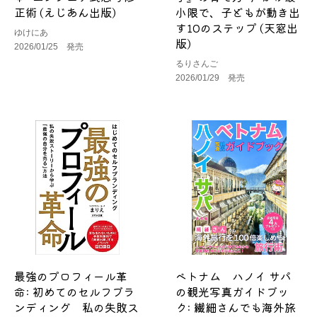
正術 (えじあん出版)
小限で、子どもが動き出
す10のステップ (天窓出
ゆけにあ
版)
2026/01/25 発売
るりさんご
2026/01/29 発売
最強のプロフィール革
ベトナム ハノイ サパ
命: 初めてのセルフブラ
の観光写真ガイドブッ
ンディング 私の失敗ス
ク: 繊細さんでも海外旅