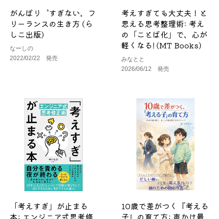
がんばり〝すぎない〟フ
考えすぎても大丈夫！と
リーランスの生き方 (ら
思える思考整理術: 考え
しこ出版)
の「ことば化」で、心が
軽くなる! (MT Books)
なーしの
2022/02/22 発売
みなとと
2026/06/12 発売
「考えすぎ」が止まる
10歳で差がつく『考える
本: エンジニア式思考修
子』の育て方: 声かけ最