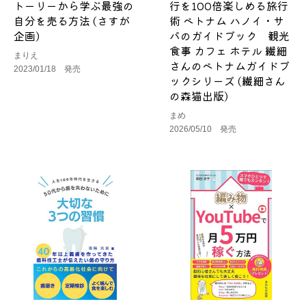
トーリーから学ぶ最強の
行を100倍楽しめる旅行
自分を売る方法 (さすが
術 ベトナム ハノイ・サ
企画)
パのガイドブック 観光
食事 カフェ ホテル 繊細
まりえ
さんのベトナムガイドブ
2023/01/18 発売
ックシリーズ (繊細さん
の森猫出版)
まめ
2026/05/10 発売