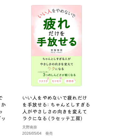
で
いい人をやめないで疲れだけ
をか
を手放せる: ちゃんとしすぎる
っ
人がやさしさの向きを変えて
ブッ
ラクになる (ラセッテ工房)
天野南奈
2026/05/04 発売