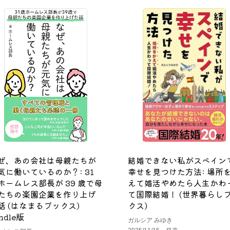
ぜ、あの会社は母親たちが
結婚できない私がスペイン
気に働いているのか？: 31
幸せを見つけた方法: 場所
ホームレス部長が 39 歳で母
えて婚活やめたら人生かわ
たちの楽園企業を作り上げ
て国際結婚！ (世界暮らし
話 (はなまるブックス)
クス)
ndle版
ガルシア みゆき