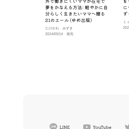
外で働きにくいママが在宅で
を
夢をかなえる方法: 軽やかに自
に
分らしく生きたいママへ贈る
ず
21のエール (ゆめ出版)
ミ
20
たけかわ みずき
2024/05/14 発売
LINE
YouTube