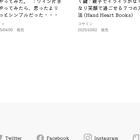
やってみた。 : ワイン片手
く鍵 : 親子でイライラがな
やってみたら、思ったより
なり笑顔で過ごせる７つの
っとシンプルだった・・・
法 (Hand Heart Books)
ィィ
コサミン
25/04/30 発売
2025/10/02 発売
Twitter
Facebook
Instagram