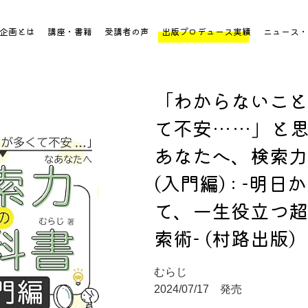
企画とは
講座・書籍
受講者の声
出版プロデュース実績
ニュース・
「わからないこと
て不安……」と
あなたへ、検索力
(入門編) : -明
て、一生役立つ超G
索術- (村路出版)
むらじ
2024/07/17 発売