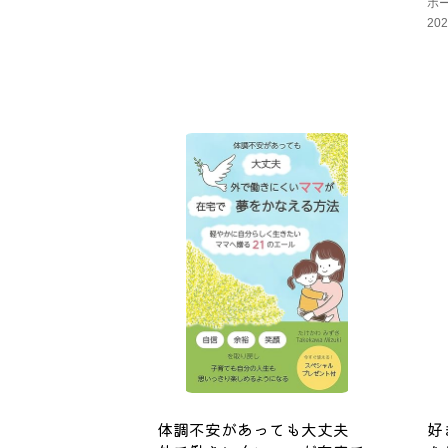
ホ
20
体調不安があっても大丈夫
好