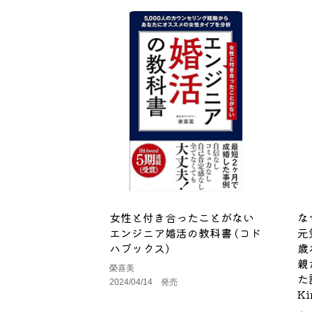
女性と付き合ったことがない
な
エンジニア婚活の教科書 (コド
元
ハブックス)
歳
親
榮喜美
た
2024/04/14 発売
Ki