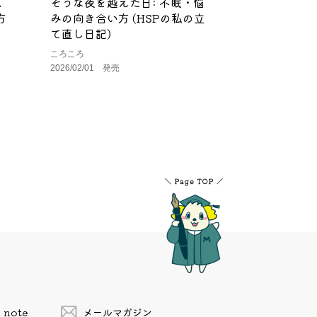
く
そうな夜を越えた日: 不眠・悩
方
みの向き合い方 (HSPの私の立
て直し日記)
ころころ
2026/02/01 発売
note
メールマガジン