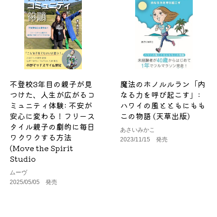
不登校3年目の親子が見
魔法のホノルルラン「内
つけた、人生が広がるコ
なる力を呼び起こす」:
ミュニティ体験: 不安が
ハワイの風とともにもも
安心に変わる！フリース
この物語 (天草出版)
タイル親子の劇的に毎日
あさいみかこ
ワクワクする方法
2023/11/15 発売
(Move the Spirit
Studio
ムーヴ
2025/05/05 発売