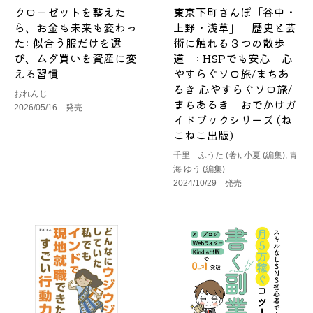
クローゼットを整えた
東京下町さんぽ「谷中・
ら、お金も未来も変わっ
上野・浅草」 歴史と芸
た: 似合う服だけを選
術に触れる３つの散歩
び、ムダ買いを資産に変
道 : HSPでも安心 心
える習慣
やすらぐソロ旅/まちあ
るき 心やすらぐソロ旅/
おれんじ
まちあるき おでかけガ
2026/05/16 発売
イドブックシリーズ (ね
こねこ出版)
千里 ふうた (著), 小夏 (編集), 青
海 ゆう (編集)
2024/10/29 発売