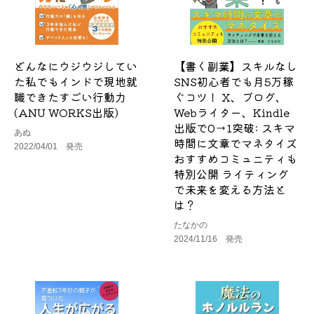
どんなにウジウジしてい
【書く副業】スキルなし
た私でもインドで現地就
SNS初心者でも月5万稼
職できたすごい行動力
ぐコツ！ X、ブログ、
(ANU WORKS出版)
Webライター、Kindle
出版で0→1突破: スキマ
あぬ
時間に文章でマネタイズ
2022/04/01 発売
おすすめコミュニティも
特別公開 ライティング
で未来を変える方法と
は？
たなかの
2024/11/16 発売