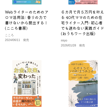
Webライターのためのア
６カ月で月５万円を叶え
ロマ活用法: 香りの力で
る 40代ママのための在
書けないから脱出する！
宅ライター入門: 初心者
(こころ書房)
でも迷わない実践ガイド
(おうちワーク出版)
こころ
2024/06/11 発売
miyo
2026/01/28 発売