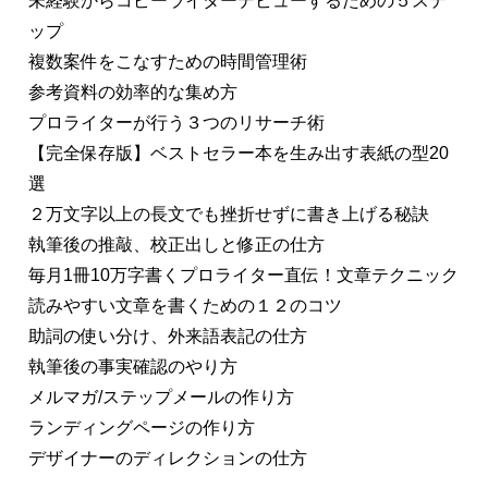
未経験からコピーライターデビューするための５ステ
ップ
複数案件をこなすための時間管理術
参考資料の効率的な集め方
プロライターが行う３つのリサーチ術
【完全保存版】ベストセラー本を生み出す表紙の型20
選
２万文字以上の長文でも挫折せずに書き上げる秘訣
執筆後の推敲、校正出しと修正の仕方
毎月1冊10万字書くプロライター直伝！文章テクニック
読みやすい文章を書くための１２のコツ
助詞の使い分け、外来語表記の仕方
執筆後の事実確認のやり方
メルマガ/ステップメールの作り方
ランディングページの作り方
デザイナーのディレクションの仕方