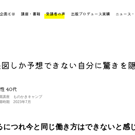
企画とは
講座・書籍
受講者の声
出版プロデュース実績
ニュース・
来図しか予想できない自分に驚きを
性 40代
講講座 ものかきキャンプ
講時期 2023年7月
るにつれ今と同じ働き方はできないと感