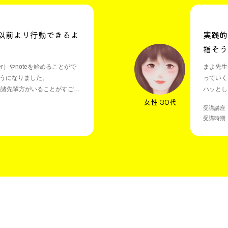
以前より行動できるよ
実践的
指そう
er）やnoteを始めることがで
まよ先生
うになりました。
っていく
の諸先輩方がいることがすごく
ハッとし
女性 30代
ランスを
受講講座
受講時期 