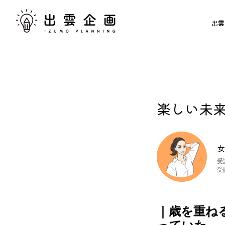
出雲
楽しい未
女
受
受
｜歳を重ね