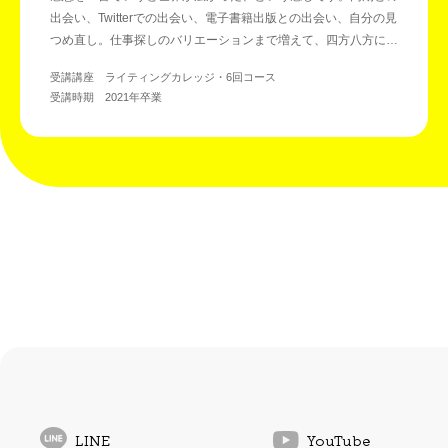
出会い、Twitterでの出会い、電子書籍出版との出会い、自分の見
つめ直し。仕事探しのバリエーションまで増えて、四方八方に可
能性が伸びている感覚です。
受講講座 ライティングカレッジ・6回コース
受講時期 2021年卒業
LINE
YouTube