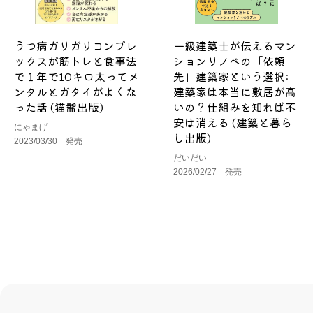
うつ病ガリガリコンプレ
一級建築士が伝えるマン
ックスが筋トレと食事法
ションリノベの「依頼
で１年で10キロ太ってメ
先」建築家という選択:
ンタルとガタイがよくな
建築家は本当に敷居が高
った話 (猫髷出版)
いの？仕組みを知れば不
安は消える (建築と暮ら
にゃまげ
し出版)
2023/03/30 発売
だいだい
2026/02/27 発売