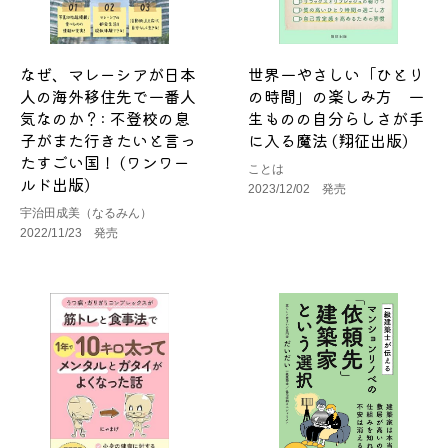
なぜ、マレーシアが日本
世界一やさしい「ひとり
人の海外移住先で一番人
の時間」の楽しみ方 一
気なのか？: 不登校の息
生ものの自分らしさが手
子がまた行きたいと言っ
に入る魔法 (翔征出版)
たすごい国！ (ワンワー
ことは
ルド出版)
2023/12/02 発売
宇治田成美（なるみん）
2022/11/23 発売