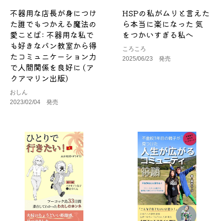
不器用な店長が身につけ
HSPの私がムリと言えた
た誰でもつかえる魔法の
ら本当に楽になった 気
愛ことば: 不器用な私で
をつかいすぎる私へ
も好きなパン教室から得
ころころ
たコミュニケーション力
2025/06/23 発売
で人間関係を良好に (ア
クアマリン出版)
おしん
2023/02/04 発売