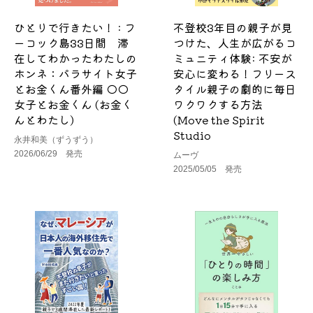
ひとりで行きたい！ : フ
不登校3年目の親子が見
ーコック島33日間 滞
つけた、人生が広がるコ
在してわかったわたしの
ミュニティ体験: 不安が
ホンネ：パラサイト女子
安心に変わる！フリース
とお金くん番外編 ◯◯
タイル親子の劇的に毎日
女子とお金くん (お金く
ワクワクする方法
んとわたし)
(Move the Spirit
Studio
永井和美（ずうずう）
2026/06/29 発売
ムーヴ
2025/05/05 発売