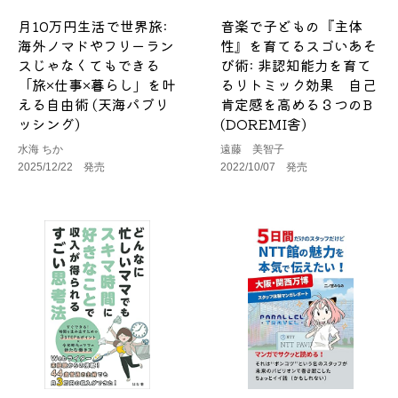
月10万円生活で世界旅:
音楽で子どもの『主体
海外ノマドやフリーラン
性』を育てるスゴいあそ
スじゃなくてもできる
び術: 非認知能力を育て
「旅×仕事×暮らし」を叶
るリトミック効果 自己
える自由術 (天海パブリ
肯定感を高める３つのB
ッシング)
(DOREMI舎)
水海 ちか
遠藤 美智子
2025/12/22 発売
2022/10/07 発売