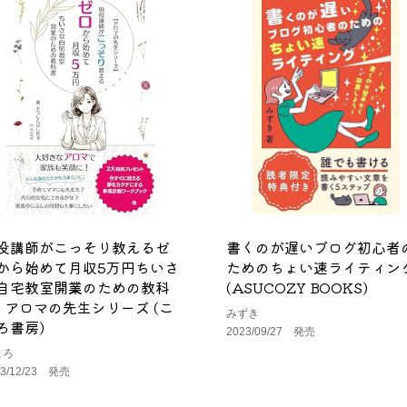
役講師がこっそり教えるゼ
書くのが遅いブログ初心者
から始めて月収5万円ちいさ
ためのちょい速ライティン
自宅教室開業のための教科
(ASUCOZY BOOKS)
: アロマの先生シリーズ (こ
みずき
ろ書房)
2023/09/27 発売
ころ
23/12/23 発売