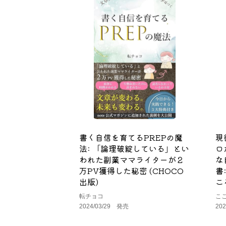
書く自信を育てるPREPの魔
現
法: 「論理破綻している」とい
ロ
われた副業ママライターが２
な
万PV獲得した秘密 (CHOCO
書
出版)
こ
転チョコ
こ
2024/03/29 発売
20