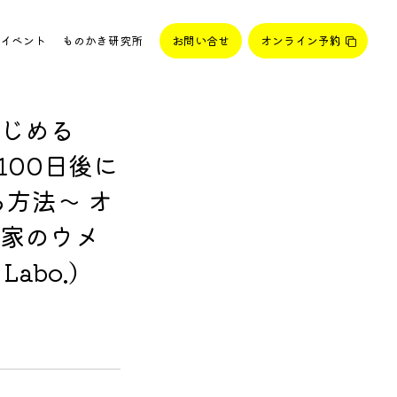
イベント
ものかき研究所
お問い合せ
オンライン予約
じめる
～100日後に
る方法～ オ
家のウメ
Labo.)