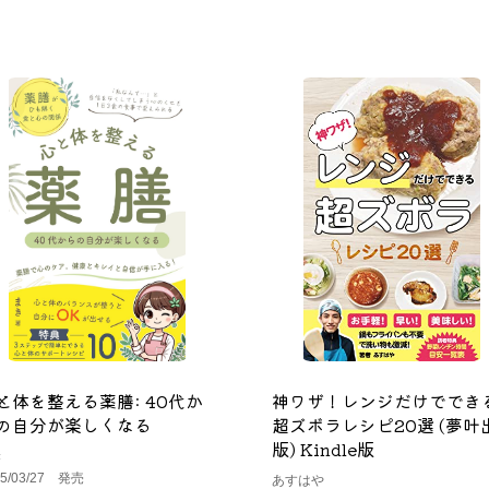
と体を整える薬膳: 40代か
神ワザ！レンジだけででき
の自分が楽しくなる
超ズボラレシピ20選 (夢叶
版) Kindle版
き
25/03/27 発売
あすはや