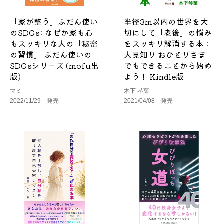
「家が整う」ふだん使い
半径3m以内の世界を大
のSDGs: なぜか家も心
切にして「老後」の悩み
もスッキリな人の「秘密
をスッキリ解消する本 :
の習慣」 ふだん使いの
人見知り おひとりさま
SDGsシリーズ (mofu出
でもできることから始め
版)
よう！ Kindle版
マミ
木下 琴葉
2022/11/29 発売
2021/04/08 発売