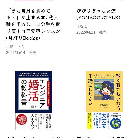
「また自分を責めて
びびりぼっち女道
る…」が止まる本: 他人
(YONAGO STYLE)
軸を手放し、自分軸を取
よなご
り戻す自己受容レッスン
2022/04/21 発売
(月灯りBooks)
月島 さら
2026/05/14 発売