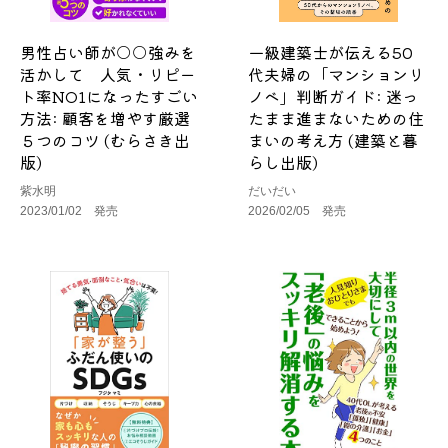
男性占い師が○○強みを
一級建築士が伝える50
活かして 人気・リピー
代夫婦の「マンションリ
ト率NO1になったすごい
ノベ」判断ガイド: 迷っ
方法: 顧客を増やす厳選
たまま進まないための住
５つのコツ (むらさき出
まいの考え方 (建築と暮
版)
らし出版)
紫水明
だいだい
2023/01/02 発売
2026/02/05 発売