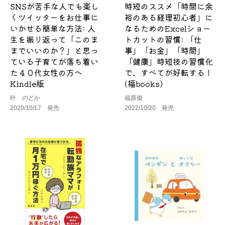
SNSが苦手な人でも楽し
時短のススメ「時間に余
くツイッターをお仕事に
裕のある経理初心者」に
いかせる簡単な方法: 人
なるためのExcelショー
生を振り返って「このま
トカットの習慣: 「仕
までいいのか？」と思っ
事」「お金」「時間」
ている子育てが落ち着い
「健康」時短技の習慣化
た４０代女性の方へ
で、すべてが好転する！
Kindle版
(福books)
叶 のどか
福原俊
2020/10/17 発売
2022/10/20 発売