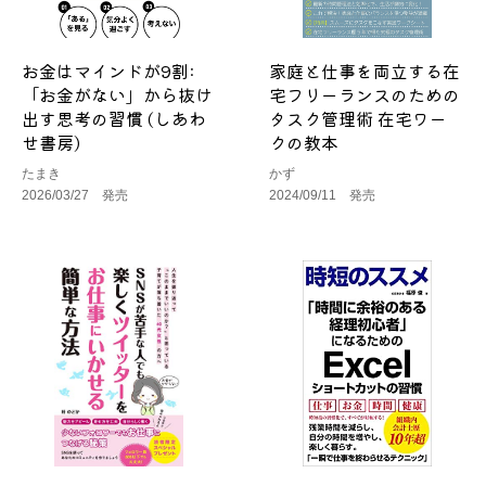
お金はマインドが9割:
家庭と仕事を両立する在
「お金がない」から抜け
宅フリーランスのための
出す思考の習慣 (しあわ
タスク管理術 在宅ワー
せ書房)
クの教本
たまき
かず
2026/03/27 発売
2024/09/11 発売