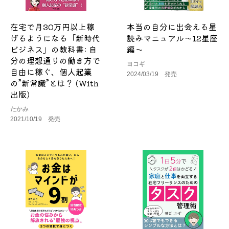
在宅で月30万円以上稼
本当の自分に出会える星
げるようになる「新時代
読みマニュアル～12星座
ビジネス」の教科書: 自
編～
分の理想通りの働き方で
ヨコギ
自由に稼ぐ、個人起業
2024/03/19 発売
の”新常識”とは？ (With
出版)
たかみ
2021/10/19 発売