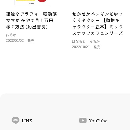
孤独なアラフォー転勤族
せかせかペンギンとゆっ
ママが 在宅で月１万円
くりタクシー 【動物キ
稼ぐ方法 (船出書房)
ャラクター絵本】ミック
スナッツカフェシリーズ
おるか
2023/01/02 発売
はなもと みちか
2022/10/21 発売
LINE
YouTube