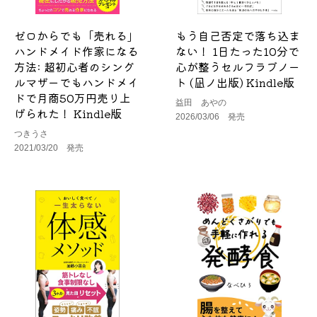
ゼロからでも「売れる」
もう自己否定で落ち込ま
ハンドメイド作家になる
ない！ 1日たった10分で
方法: 超初心者のシング
心が整うセルフラブノー
ルマザーでもハンドメイ
ト (凪ノ出版) Kindle版
ドで月商50万円売り上
益田 あやの
げられた！ Kindle版
2026/03/06 発売
つきうさ
2021/03/20 発売