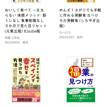
おいしく食べて 一生太
めんどくさがりでも手軽
らない 体感メソッド: 筋
に作れる発酵食 なべひ
トレなし 食事制限なし
ろの発酵食 (しろやぎ出
３か月で見た目リセット
版)
(元氣出版) Kindle版
なべひろ
2022/12/23 発売
加藤 小百合
2022/04/10 発売