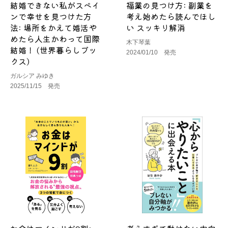
結婚できない私がスペイ
福業の見つけ方: 副業を
ンで幸せを見つけた方
考え始めたら読んでほし
法: 場所をかえて婚活や
い スッキリ解消
めたら人生かわって国際
木下琴葉
結婚！ (世界暮らしブッ
2024/01/10 発売
クス)
ガルシア みゆき
2025/11/15 発売