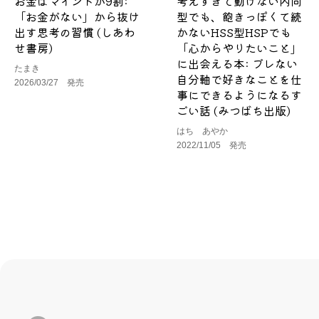
お金はマインドが9割:
考えすぎて動けない内向
「お金がない」から抜け
型でも、飽きっぽくて続
出す思考の習慣 (しあわ
かないHSS型HSPでも
せ書房)
「心からやりたいこと」
に出会える本: ブレない
たまき
自分軸で好きなことを仕
2026/03/27 発売
事にできるようになるす
ごい話 (みつばち出版)
はち あやか
2022/11/05 発売