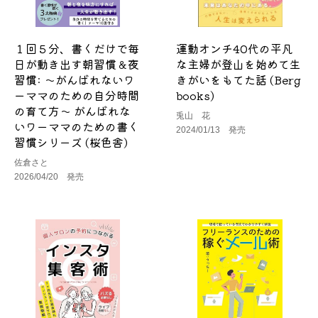
１回５分、書くだけで毎
運動オンチ40代の平凡
日が動き出す朝習慣＆夜
な主婦が登山を始めて生
習慣: ～がんばれないワ
きがいをもてた話 (Berg
ーママのための自分時間
books)
の育て方～ がんばれな
兎山 花
いワーママのための書く
2024/01/13 発売
習慣シリーズ (桜色舎)
佐倉さと
2026/04/20 発売