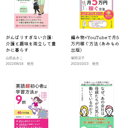
がんばりすぎない介護:
編み物×YouTubeで月5
介護と趣味を両立して豊
万円稼ぐ方法 (あみもの
かに暮らす
出版)
山田あきこ
塚田涼子
2022/08/18 発売
2023/10/23 発売