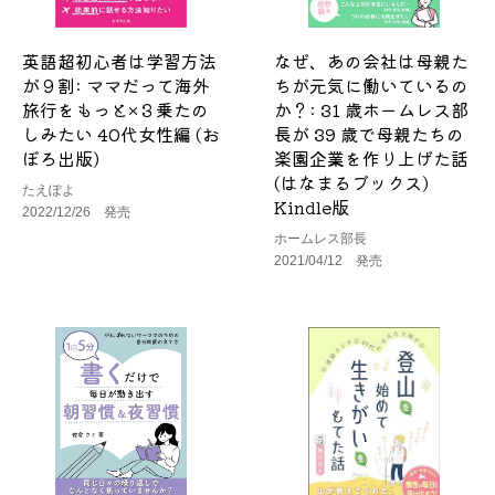
英語超初心者は学習方法
なぜ、あの会社は母親た
が９割: ママだって海外
ちが元気に働いているの
旅行をもっと×３乗たの
か？: 31 歳ホームレス部
しみたい 40代女性編 (お
長が 39 歳で母親たちの
ぼろ出版)
楽園企業を作り上げた話
(はなまるブックス)
たえぽよ
Kindle版
2022/12/26 発売
ホームレス部長
2021/04/12 発売