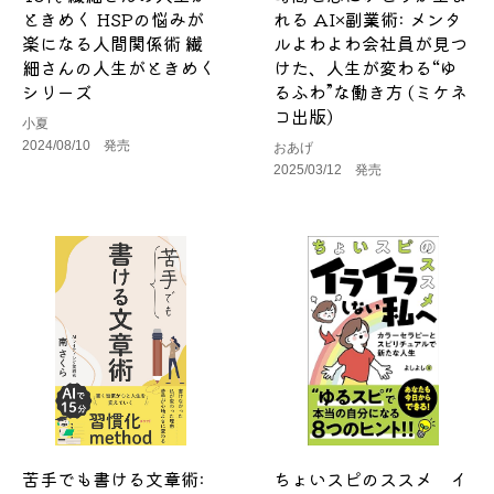
ときめく HSPの悩みが
れる AI×副業術: メンタ
楽になる人間関係術 繊
ルよわよわ会社員が見つ
細さんの人生がときめく
けた、人生が変わる“ゆ
シリーズ
るふわ”な働き方 (ミケネ
コ出版)
小夏
2024/08/10 発売
おあげ
2025/03/12 発売
苦手でも書ける文章術:
ちょいスピのススメ イ