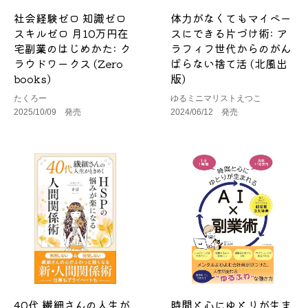
社会経験ゼロ 知識ゼロ
体力がなくてもマイペー
スキルゼロ 月10万円在
スにできる片づけ術: ア
宅副業のはじめかた: ク
ラフィフ世代からのがん
ラウドワークス (Zero
ばらない捨て活 (北風出
books)
版)
たくろー
ゆるミニマリストえつこ
2025/10/09 発売
2024/06/12 発売
40代 繊細さんの人生が
時間と心にゆとりが生ま