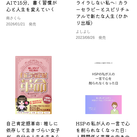
AIで15分、書く習慣が
ライラしない私へ: カラ
心と人生を変えていく
ーセラピーとスピリチュ
アルで新たな人生 (ひか
南さくら
り出版)
2026/01/21 発売
よしよし
2023/08/26 発売
自己肯定感革命: 推しに
HSPの私が人の一言で心
依存して生きづらい女子
を削られなくなった日:
が、自分の人生を生きら
人間関係と言葉の向き合