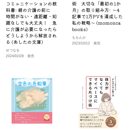
コミュニケーションの教
術 大切な「最初の1か
科書: 親の介護の前に
月」の取り組み方: ～4
時間がない・遠距離・知
記事で1万PVを達成した
識なしでも大丈夫！ 急
私の戦略～ (momonca
に介護が必要になったら
books)
どうしようから解放され
ももんか
る (あしたの文庫)
2023/10/12 発売
せつなを
2024/02/28 発売