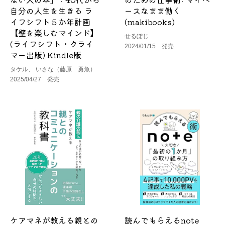
自分の人生を生きる ラ
ースなまま働く
イフシフト５か年計画
(makibooks)
【壁を楽しむマインド】
せるぽじ
(ライフシフト・クライ
2024/01/15 発売
マー出版) Kindle版
タケル、 いさな（藤原 勇魚）
2025/04/27 発売
ケアマネが教える親との
読んでもらえるnote