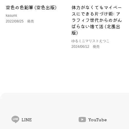
空色の色鉛筆 (空色出版)
体力がなくてもマイペー
スにできる片づけ術: ア
kasumi
ラフィフ世代からのがん
2022/08/25 発売
ばらない捨て活 (北風出
版)
ゆるミニマリストえつこ
2024/06/12 発売
LINE
YouTube