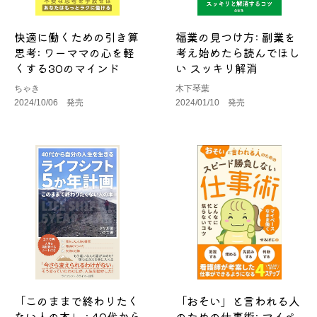
快適に働くための引き算
福業の見つけ方: 副業を
思考: ワーママの心を軽
考え始めたら読んでほし
くする30のマインド
い スッキリ解消
ちゃき
木下琴葉
2024/10/06 発売
2024/01/10 発売
「このままで終わりたく
「おそい」と言われる人
ない人の本」 : 40代から
のための仕事術: マイペ