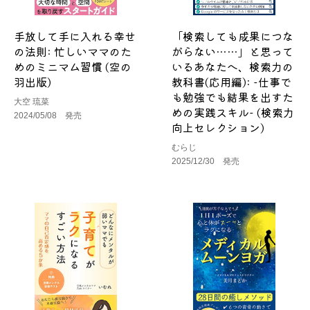
手放して手に入れる幸せ
「検索しても成果につな
の法則: 忙しいママのた
がらない……」と思って
めのミニマム習慣 (空の
いるあなたへ、検索力の
羽出版)
教科書(応用編): -仕事で
も勉強でも結果を出すた
大空 琉菜
めの実践スキル- (検索力
2024/05/08 発売
向上セレクション)
むらじ
2025/12/30 発売