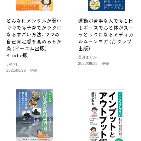
どんなにメンタルが弱い
運動が苦手な人でも１日
ママでも子育てがラクに
１ポーズで心と体がスー
なるすごい方法: ママの
ッとラクになるメディカ
自己肯定感を高める５か
ルムーンヨガ (月クラブ
条 (ビーエム出版)
出版)
Kindle版
美月まどか
2022/09/19 発売
いむれ
2021/06/28 発売