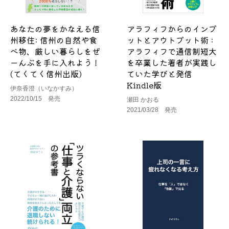
あなたの夢をかなえる信
アラフィフからのインプ
州移住: 信州の自然や食
ットとアウトプット術 :
べ物、厳しい暮らしをぜ
アラフィフで通信制短大
ーんぶを手に入れよう！
を卒業した著者が実践し
(てくてく信州出版)
ていた学びと発信
Kindle版
伊奈香澄（いなかすみ）
2022/10/15 発売
瀬田 かおる
2021/03/28 発売