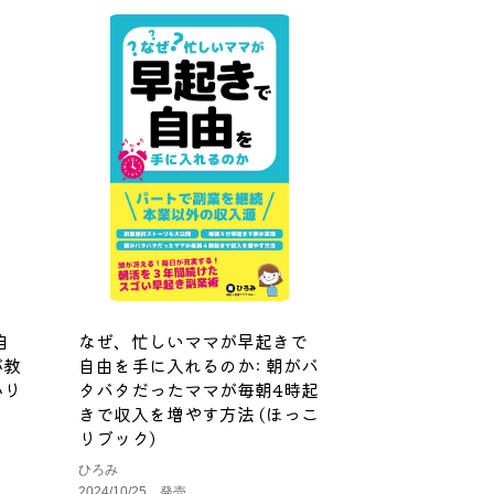
自
なぜ、忙しいママが早起きで
が教
自由を手に入れるのか: 朝がバ
かり
タバタだったママが毎朝4時起
きで収入を増やす方法 (ほっこ
りブック)
ひろみ
2024/10/25 発売