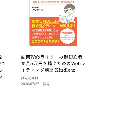
を
副業Webライターの超初心者
職で
が月5万円を稼ぐためのWebラ
し
イティング講座 Kindle版
っ
けんのすけ
2020/07/27 発売