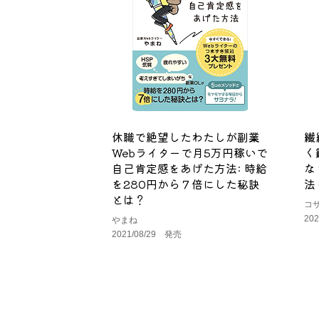
休職で絶望したわたしが副業
繊
Webライターで月5万円稼いで
く
自己肯定感をあげた方法: 時給
な
を280円から７倍にした秘訣
法 
とは？
コ
20
やまね
2021/08/29 発売