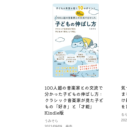
100人超の音楽家との交流で
気
分かった子どもの伸ばし方 :
ま
クラシック音楽家が見た子ど
け
もの「好き」と「才能」
を
Kindle版
る
20
うみそら
2021/09/09 発売