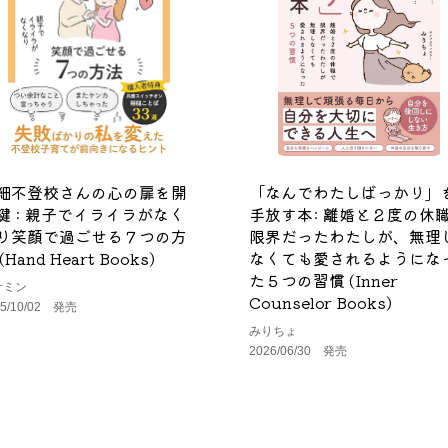
細不登校さんの心の扉を開
「なんでわたしばっかり」
鍵 : 親子でイライラがなく
手放す本: 離婚と２度の休
り笑顔で過ごせる７つの方
限界だったわたしが、無理
(Hand Heart Books)
なくても愛されるようにな
た５つの習慣 (Inner
サミン
Counselor Books)
25/10/02 発売
みりちょ
2026/06/30 発売