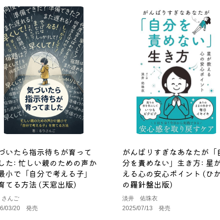
づいたら指示待ちが育って
がんばりすぎなあなたが「
した: 忙しい親のための声か
分を責めない」生き方: 星
最小で「自分で考える子」
える心の安心ポイント (ひ
育てる方法 (天窓出版)
の羅針盤出版)
りさんご
淡井 佑珠衣
26/03/20 発売
2025/07/13 発売