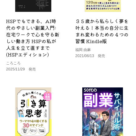
HSPでもできる、AI時
３５歳から私らしく夢を
代のやさしい副業入門:
叶える！本当の自分に生
在宅ワークで心を守る新
まれ変わるための４つの
しい働き方 HSPの私が
習慣 Kindle版
人生を立て直すまで
福岡 由麻
(HSPエディション)
2021/06/13 発売
ころころ
2025/11/29 発売