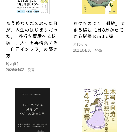
もう終わりだと思った日
怠けものでも「継続」で
が、人生のはじまりだっ
きる秘訣: 1日3分からで
た。: 挫折を資産へと転
きる継続 Kindle版
換し、人生を再構築する
きむっち
「自己インフラ」の築き
2021/04/16 発売
方
鈴木眞仁
2026/04/02 発売