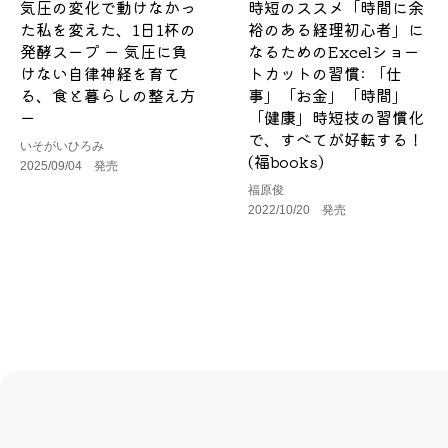
気圧の変化で動けなかっ
時短のススメ「時間に余
た私を変えた、1日1杯の
裕のある経理初心者」に
発酵スープ ー 気圧に負
なるためのExcelショー
けない自律神経を育て
トカットの習慣: 「仕
る、食と暮らしの整え方
事」「お金」「時間」
ー
「健康」時短技の習慣化
で、すべてが好転する！
いそがいひろみ
(福books)
2025/09/04 発売
福原俊
2022/10/20 発売