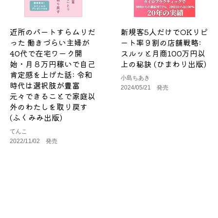
近所のパートすらムリだ
新規客5人だけでOKリピ
った 働きづらい主婦が
ート率９割の店舗戦略:
40代で在宅ワーク開
スルッと月商100万円以
始・月８万円稼いで自己
上の秘訣 (ひまわり出版)
肯定感を上げた話: 令和
小島ちあき
時代は選択肢が豊富
2024/05/21 発売
元々できることで家庭以
外のわたしを取り戻す
(ふくみみ出版)
てんこ
2022/11/02 発売