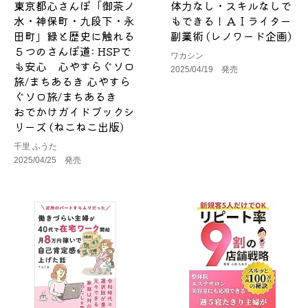
東京都心さんぽ「御茶ノ
体力なし・スキルなしで
水・神保町・九段下・永
もできる！ＡＩライター
田町」緑と歴史に触れる
副業術 (レノワード企画)
５つのさんぽ道: HSPで
ワカシン
も安心 心やすらぐソロ
2025/04/19 発売
旅/まちあるき 心やすら
ぐソロ旅/まちあるき
おでかけガイドブックシ
リーズ (ねこねこ出版)
千里 ふうた
2025/04/25 発売