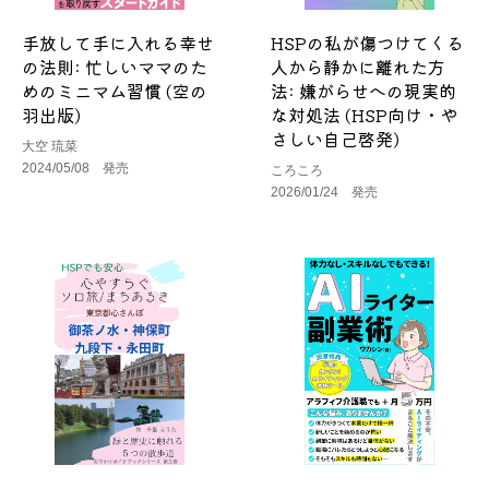
手放して手に入れる幸せ
HSPの私が傷つけてくる
の法則: 忙しいママのた
人から静かに離れた方
めのミニマム習慣 (空の
法: 嫌がらせへの現実的
羽出版)
な対処法 (HSP向け・や
さしい自己啓発)
大空 琉菜
2024/05/08 発売
ころころ
2026/01/24 発売