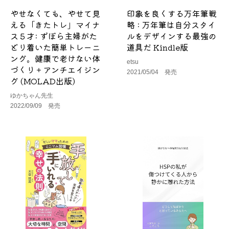
やせなくても、やせて見
印象を良くする万年筆戦
える「きたトレ」マイナ
略 : 万年筆は自分スタイ
ス５才: ずぼら主婦がた
ルをデザインする最強の
どり着いた簡単トレーニ
道具だ Kindle版
ング。健康で老けない体
etsu
づくり＋アンチエイジン
2021/05/04 発売
グ (MOLAD出版)
ゆかちゃん先生
2022/09/09 発売