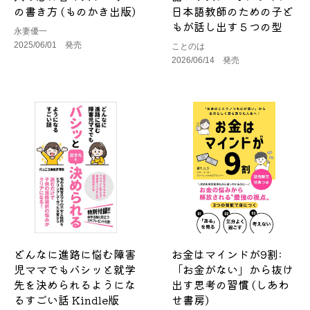
の書き方 (ものかき出版)
日本語教師のための子ど
もが話し出す５つの型
永妻優一
2025/06/01 発売
ことのは
2026/06/14 発売
どんなに進路に悩む障害
お金はマインドが9割:
児ママでもバシッと就学
「お金がない」から抜け
先を決められるようにな
出す思考の習慣 (しあわ
るすごい話 Kindle版
せ書房)