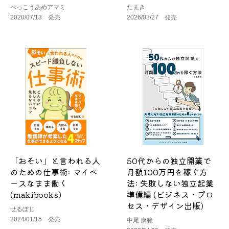
べっこうあめアマミ
たまき
2020/07/13 発売
2026/03/27 発売
「おそい」と言われる人
50代からの独立開業で
のための仕事術: マイペ
月額100万円を稼ぐ方
ースなまま働く
法: 失敗しない独立起業
(makibooks)
準備編 (ビジネス・プロ
セス・デザイン出版)
せるぽじ
2024/01/15 発売
中尾 康範