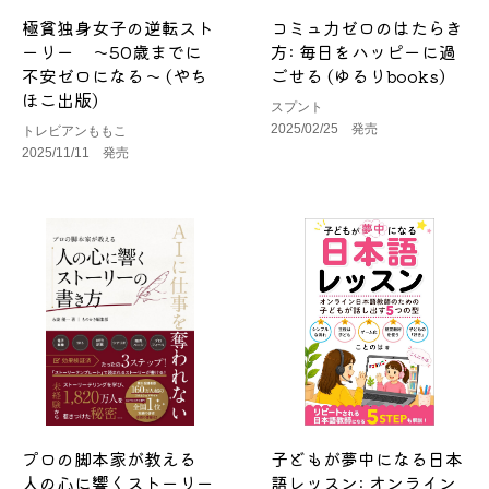
極貧独身女子の逆転スト
コミュ力ゼロのはたらき
ーリー ～50歳までに
方: 毎日をハッピーに過
不安ゼロになる～ (やち
ごせる (ゆるりbooks)
ほこ出版)
スプント
2025/02/25 発売
トレビアンももこ
2025/11/11 発売
プロの脚本家が教える
子どもが夢中になる日本
人の心に響くストーリー
語レッスン: オンライン