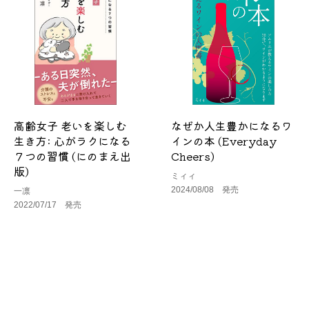
高齢女子 老いを楽しむ
なぜか人生豊かになるワ
生き方: 心がラクになる
インの本 (Everyday
７つの習慣 (にのまえ出
Cheers)
版)
ミィィ
2024/08/08 発売
一凛
2022/07/17 発売