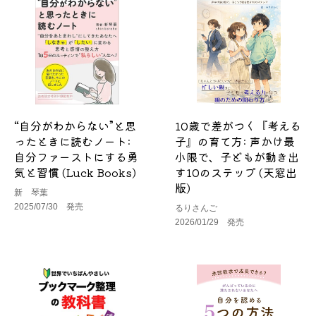
“自分がわからない”と思
10歳で差がつく『考える
ったときに読むノート:
子』の育て方: 声かけ最
自分ファーストにする勇
小限で、子どもが動き出
気と習慣 (Luck Books)
す10のステップ (天窓出
版)
新 琴葉
2025/07/30 発売
るりさんご
2026/01/29 発売