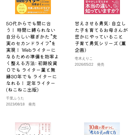
50代からでも間に合
甘えさせる勇気: 自立し
う！ 時間に縛られない
た子を育てるお母さんが
自分らしい稼ぎかた ”充
密かにやっていること
実のセカンドライフ”を
子育て勇気シリーズ (薫
実現！ Webライターに
企画)
なるための準備を効率よ
壱木えりこ
く整える方法: 初期投資
2026/05/22 発売
０でも ライター業と無
縁30年でも ライターに
なれる！ 定年ライター
(ねこねこ出版)
千里ふうた
2023/08/18 発売