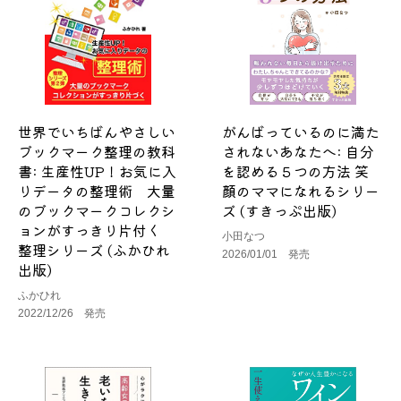
世界でいちばんやさしい
がんばっているのに満た
ブックマーク整理の教科
されないあなたへ: 自分
書: 生産性UP！お気に入
を認める５つの方法 笑
りデータの整理術 大量
顔のママになれるシリー
のブックマークコレクシ
ズ (すきっぷ出版)
ョンがすっきり片付く
小田なつ
整理シリーズ (ふかひれ
2026/01/01 発売
出版)
ふかひれ
2022/12/26 発売