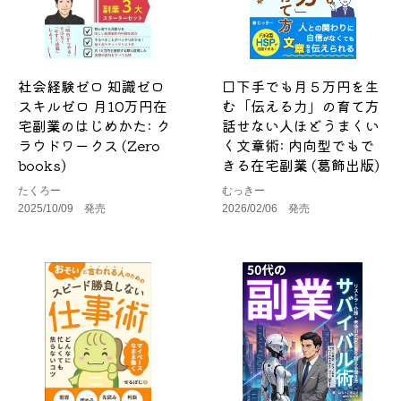
社会経験ゼロ 知識ゼロ
口下手でも月５万円を生
スキルゼロ 月10万円在
む「伝える力」の育て方
宅副業のはじめかた: ク
話せない人ほどうまくい
ラウドワークス (Zero
く文章術: 内向型でもで
books)
きる在宅副業 (葛飾出版)
たくろー
むっきー
2025/10/09 発売
2026/02/06 発売