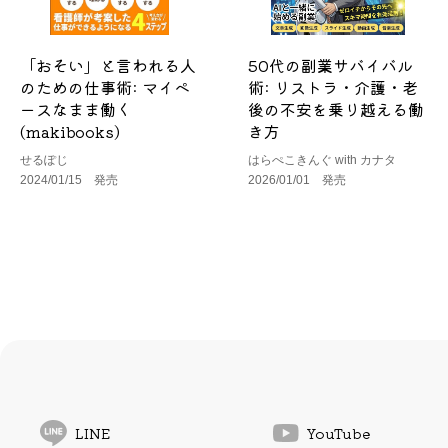
「おそい」と言われる人
50代の副業サバイバル
のための仕事術: マイペ
術: リストラ・介護・老
ースなまま働く
後の不安を乗り越える働
(makibooks)
き方
せるぽじ
はらぺこきんぐ with カナタ
2024/01/15 発売
2026/01/01 発売
LINE
YouTube