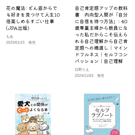
花の魔法: どん底からで
自己肯定感アップの教科
も好きを見つけて人生10
書 内向型人間が「自分
倍楽しめるすごい仕事
に自信を持つ方法」: 40
(JPA出版)
歳専業主婦から教員にな
った私だからこそ伝えら
もあ
れる自己理解から自己肯
2025/01/15 発売
定感への橋渡し｜マイン
ドフルネス｜セルフコン
パッション｜自己理解
日野りえ
2024/11/03 発売