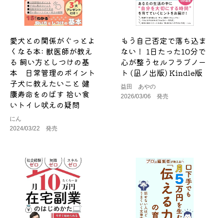
愛犬との関係がぐっとよ
もう自己否定で落ち込ま
くなる本: 獣医師が教え
ない！ 1日たった10分で
る 飼い方としつけの基
心が整うセルフラブノー
本 日常管理のポイント
ト (凪ノ出版) Kindle版
子犬に教えたいこと 健
益田 あやの
康寿命をのばす 拾い食
2026/03/06 発売
いトイレ吠えの疑問
にん
2024/03/22 発売