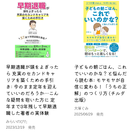
早期退職が頭をよぎった
子どもの朝ごはん、これ
ら 充実のセカンドキャ
でいいのかな？と悩んだ
リアを築くための手引
ら読む本: モヤモヤが自
き: 今のまま定年を迎え
信に変わる！「うちの正
ていいのだろうか…こん
解」のつくり方 (チルダ
な疑問を抱いた方に 定
出版)
年まで3年残して早期退
大塚ぐみ
職した著者の実体験
2025/06/29 発売
みらいのびた
2023/12/19 発売