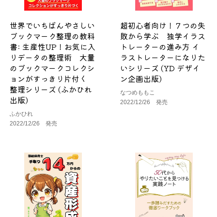
世界でいちばんやさしい
超初心者向け！７つの失
ブックマーク整理の教科
敗から学ぶ 独学イラス
書: 生産性UP！お気に入
トレーターの進み方 イ
りデータの整理術 大量
ラストレーターになりた
のブックマークコレクシ
いシリーズ (YD デザイ
ョンがすっきり片付く
ン企画出版)
整理シリーズ (ふかひれ
なつめももこ
出版)
2022/12/26 発売
ふかひれ
2022/12/26 発売