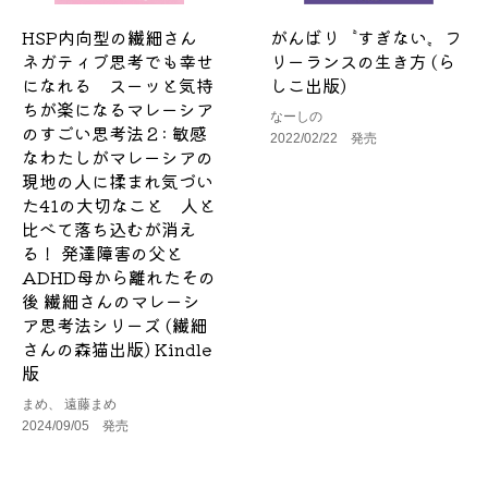
HSP内向型の繊細さん
がんばり〝すぎない〟フ
ネガティブ思考でも幸せ
リーランスの生き方 (ら
になれる スーッと気持
しこ出版)
ちが楽になるマレーシア
なーしの
のすごい思考法２: 敏感
2022/02/22 発売
なわたしがマレーシアの
現地の人に揉まれ気づい
た41の大切なこと 人と
比べて落ち込むが消え
る！ 発達障害の父と
ADHD母から離れたその
後 繊細さんのマレーシ
ア思考法シリーズ (繊細
さんの森猫出版) Kindle
版
まめ、 遠藤まめ
2024/09/05 発売