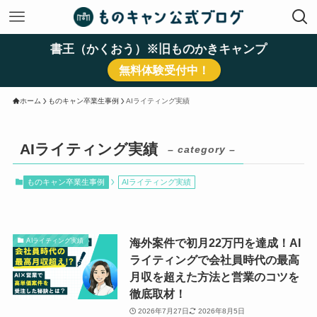
書王（かくおう）※旧ものかきキャンプ
無料体験受付中！
ホーム
ものキャン卒業生事例
AIライティング実績
AIライティング実績
– category –
ものキャン卒業生事例
AIライティング実績
海外案件で初月22万円を達成！AI
AIライティング実績
ライティングで会社員時代の最高
月収を超えた方法と営業のコツを
徹底取材！
2026年7月27日
2026年8月5日