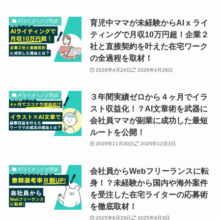
育児中ママが未経験からAI x ライ
AIライティング実績
ティングで月収10万円超！企業２
社と直接契約を叶えた在宅ワーク
の全過程を取材！
2026年4月24日
2026年4月28日
３年間実績ゼロから４ヶ月でイラ
AIライティング実績
スト収益化！？AI文章術を武器に
会社員ママが副業に成功した最短
ルートを公開！
2025年11月30日
2025年12月3日
会社員からWebフリーランスに転
AIライティング実績
身！？未経験から国内や海外案件
を受注した在宅ライターの応募術
を徹底取材！
2025年8月29日
2025年9月3日