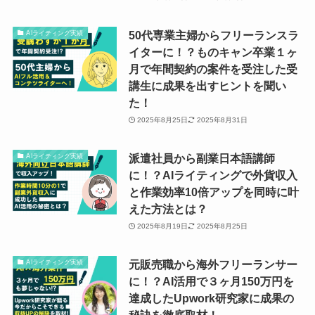
50代専業主婦からフリーランスラ
AIライティング実績
イターに！？ものキャン卒業１ヶ
月で年間契約の案件を受注した受
講生に成果を出すヒントを聞い
た！
2025年8月25日
2025年8月31日
派遣社員から副業日本語講師
AIライティング実績
に！？AIライティングで外貨収入
と作業効率10倍アップを同時に叶
えた方法とは？
2025年8月19日
2025年8月25日
元販売職から海外フリーランサー
AIライティング実績
に！？AI活用で３ヶ月150万円を
達成したUpwork研究家に成果の
秘訣を徹底取材！