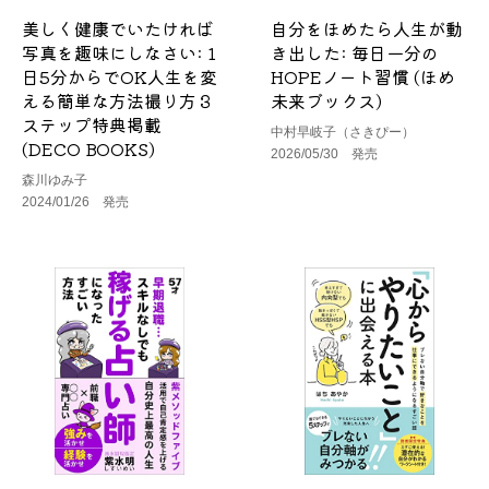
美しく健康でいたければ
自分をほめたら人生が動
写真を趣味にしなさい: 1
き出した: 毎日一分の
日5分からでOK人生を変
HOPEノート習慣 (ほめ
える簡単な方法撮り方３
未来ブックス)
ステップ特典掲載
中村早岐子（さきぴー）
(DECO BOOKS)
2026/05/30 発売
森川ゆみ子
2024/01/26 発売