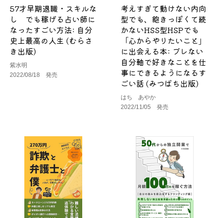
57才早期退職・スキルな
考えすぎて動けない内向
し でも稼げる占い師に
型でも、飽きっぽくて続
なったすごい方法: 自分
かないHSS型HSPでも
史上最高の人生 (むらさ
「心からやりたいこと」
き出版)
に出会える本: ブレない
自分軸で好きなことを仕
紫水明
事にできるようになるす
2022/08/18 発売
ごい話 (みつばち出版)
はち あやか
2022/11/05 発売