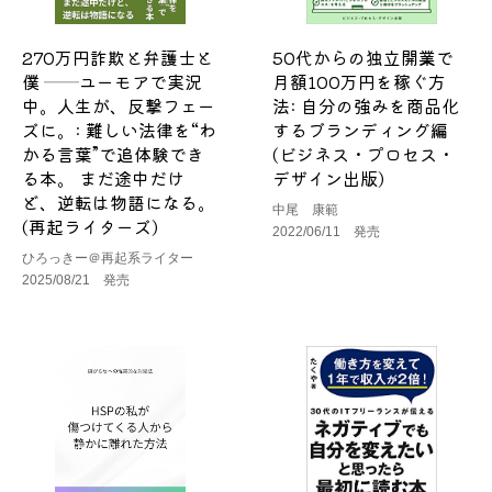
270万円詐欺と弁護士と
50代からの独立開業で
僕 ──ユーモアで実況
月額100万円を稼ぐ方
中。人生が、反撃フェー
法: 自分の強みを商品化
ズに。: 難しい法律を“わ
するブランディング編
かる言葉”で追体験でき
(ビジネス・プロセス・
る本。 まだ途中だけ
デザイン出版)
ど、逆転は物語になる。
中尾 康範
(再起ライターズ)
2022/06/11 発売
ひろっきー＠再起系ライター
2025/08/21 発売