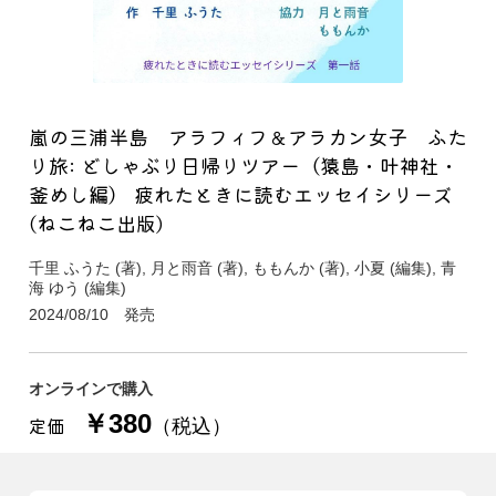
嵐の三浦半島 アラフィフ＆アラカン女子 ふた
り旅: どしゃぶり日帰りツアー（猿島・叶神社・
釜めし編） 疲れたときに読むエッセイシリーズ
(ねこねこ出版)
千里 ふうた (著), 月と雨音 (著), ももんか (著), 小夏 (編集), 青
海 ゆう (編集)
2024/08/10 発売
オンラインで購入
￥380
定価
（税込）