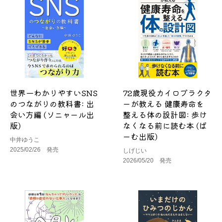
世界一わかりやすいSNS
72歳現役カイロプラクタ
のつながりの教科書: 出
ーが教える 健康寿命を
会い方編 (ソニャール出
整える体の設計図: 歩け
版)
なくなる前に読む本 (ぱ
ーむ出版)
中井ゆうこ
2025/02/26 発売
しげじい
2026/05/20 発売