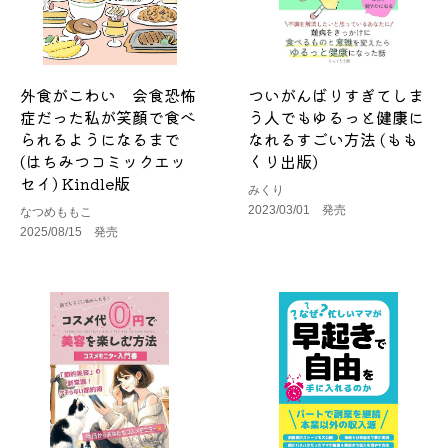
外食がこわい 会食恐怖
ついがんばりすぎてしま
症だった私が笑顔で食べ
う人でもゆるっと健康に
られるようになるまで
なれるすごい方法 (もも
(はちみつコミックエッ
くり出版)
セイ) Kindle版
みくり
2023/03/01 発売
なつめももこ
2025/08/15 発売