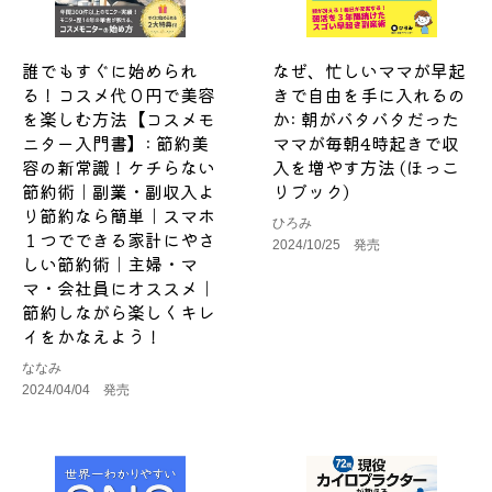
誰でもすぐに始められ
なぜ、忙しいママが早起
る！コスメ代０円で美容
きで自由を手に入れるの
を楽しむ方法【コスメモ
か: 朝がバタバタだった
ニター入門書】: 節約美
ママが毎朝4時起きで収
容の新常識！ケチらない
入を増やす方法 (ほっこ
節約術｜副業・副収入よ
りブック)
り節約なら簡単｜スマホ
ひろみ
１つでできる家計にやさ
2024/10/25 発売
しい節約術｜主婦・マ
マ・会社員にオススメ｜
節約しながら楽しくキレ
イをかなえよう！
ななみ
2024/04/04 発売