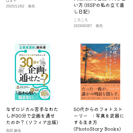
はま子
い方 (HSPの私の立て直
2025/11/02 発売
し日記)
ころころ
2026/02/07 発売
なぜロジカル苦手なわた
50代からのフォトスト
しが30分で企画を通せ
ーリー : 写真を武器に
たのか？ (ソフィア出版)
する生き方
(PhotoStory Books)
高田 麻佑