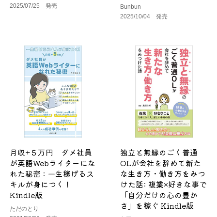
2025/07/25 発売
Bunbun
2025/10/04 発売
月収+５万円 ダメ社員
独立と無縁のごく普通
が英語Webライターにな
OLが会社を辞めて新た
れた秘密 : 一生稼げるス
な生き方・働き方をみつ
キルが身につく！
けた話: 複業×好きな事で
Kindle版
「自分だけの心の豊か
さ」を稼ぐ Kindle版
ただのとり