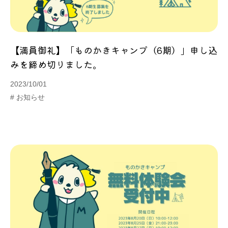

全て
【満員御礼】「ものかきキャンプ（6期）」申し込
みを締め切りました。
お知らせ
2023/10/01
プレスリリース
# お知らせ